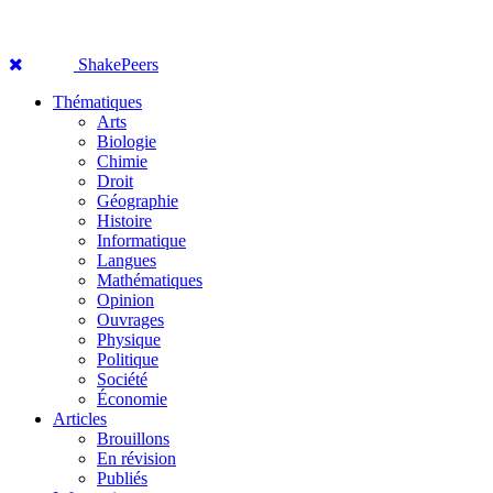
ShakePeers
Thématiques
Arts
Biologie
Chimie
Droit
Géographie
Histoire
Informatique
Langues
Mathématiques
Opinion
Ouvrages
Physique
Politique
Société
Économie
Articles
Brouillons
En révision
Publiés