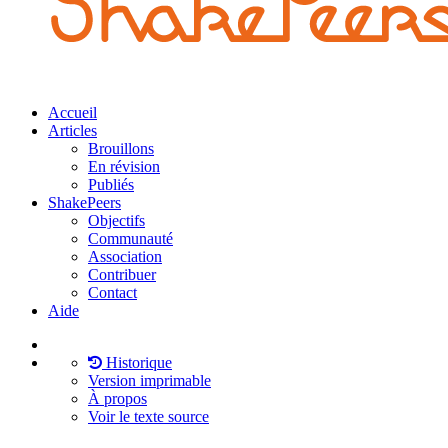
Accueil
Articles
Brouillons
En révision
Publiés
ShakePeers
Objectifs
Communauté
Association
Contribuer
Contact
Aide
Historique
Version imprimable
À propos
Voir le texte source