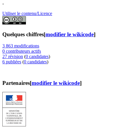
-
Utiliser le contenu/Licence
Quelques chiffres
[
modifier le wikicode
]
3 863 modifications
0 contributeurs actifs
27 révision
(
0 candidates
)
6 publiées
(
0 candidates
)
Partenaires
[
modifier le wikicode
]