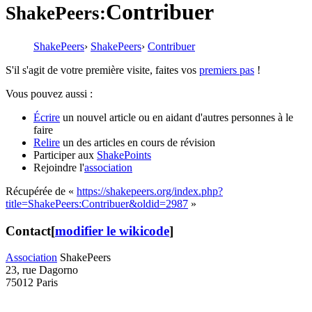
Contribuer
ShakePeers:
ShakePeers
›
ShakePeers
›
Contribuer
S'il s'agit de votre première visite, faites vos
premiers pas
!
Vous pouvez aussi :
Écrire
un nouvel article ou en aidant d'autres personnes à le
faire
Relire
un des articles en cours de révision
Participer aux
ShakePoints
Rejoindre l'
association
Récupérée de «
https://shakepeers.org/index.php?
title=ShakePeers:Contribuer&oldid=2987
»
Contact
[
modifier le wikicode
]
Association
ShakePeers
23, rue Dagorno
75012 Paris